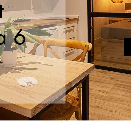
t
a 6
sa