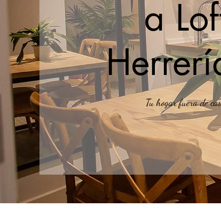
a Lof
Herrerí
Tu hogar fuera de ca