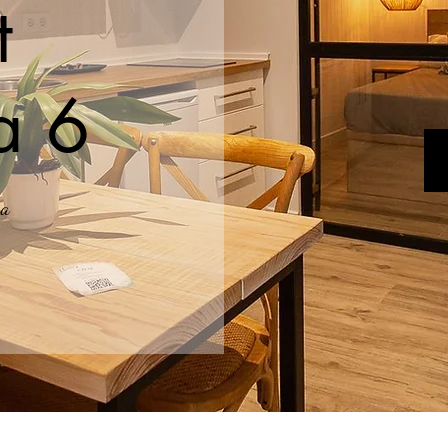
t
a 6
sa