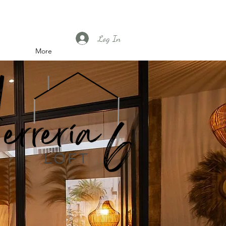
Log In
More