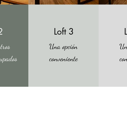
2
Loft 3
tros
Una opción
Un
cupados
conveniente
co