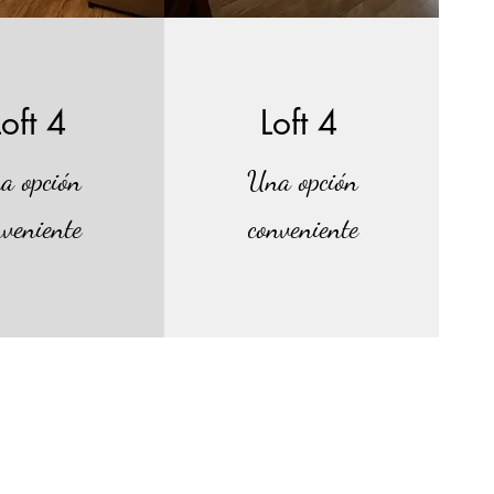
Loft 4
Loft 4
a opción
Una opción
nveniente
conveniente