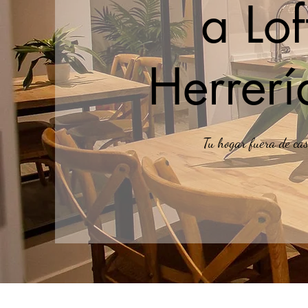
a Lof
Herrerí
Tu hogar fuera de ca