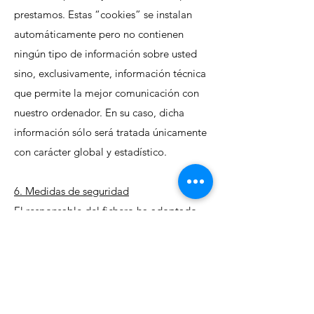
prestamos. Estas “cookies” se instalan
automáticamente pero no contienen
ningún tipo de información sobre usted
sino, exclusivamente, información técnica
que permite la mejor comunicación con
nuestro ordenador. En su caso, dicha
información sólo será tratada únicamente
con carácter global y estadístico.
6. Medidas de seguridad
El responsable del fichero ha adoptado
las medidas legalmente exigidas de
seguridad en sus instalaciones, sistemas y
ficheros de conformidad con lo
establecido en el RD. 1720/2007 de 21 de
diciembre por el que se aprueba el